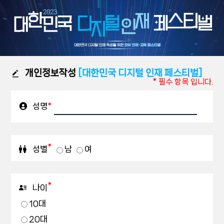
개인정보작성
[대한민국 디지털 인재 페스티벌]
* 필수 항목 입니다.
성명
*
*
성별
남
여
*
나이
10대
20대