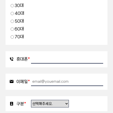
30대
40대
50대
60대
70대
휴대폰
*
이메일
*
구분
*